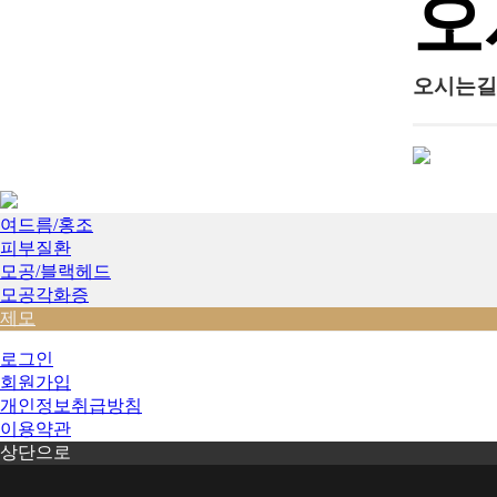
오
오시는길
여드름/홍조
피부질환
모공/블랙헤드
모공각화증
제모
로그인
회원가입
개인정보취급방침
이용약관
상단으로