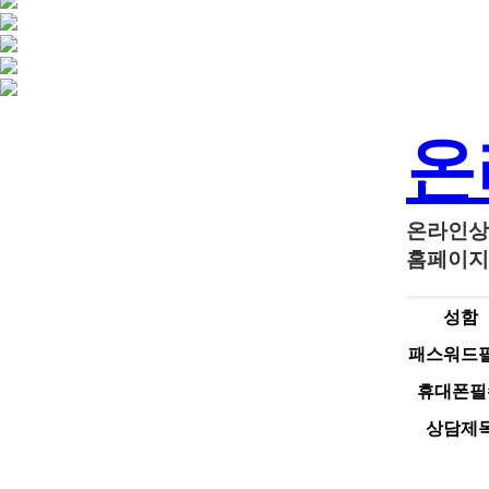
온
온라인상
홈페이지
성함
패스워드
휴대폰
필
상담제