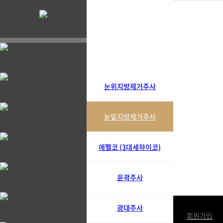
눈위지방제거주사
눈밑지방제거주사
에펠코 (3대세하이코)
윤곽주사
광대주사
로그인
회원가입