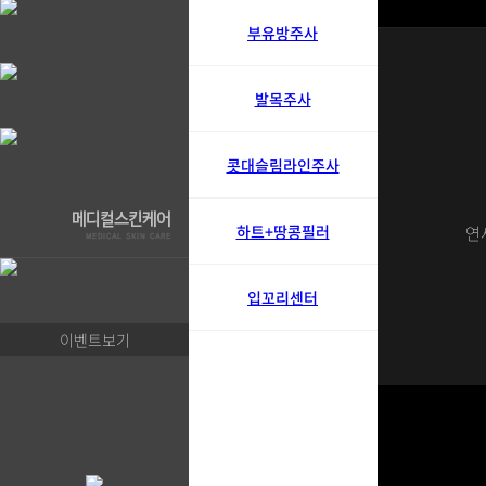
부유방주사
발목주사
콧대슬림라인주사
하트+땅콩필러
연
입꼬리센터
이벤트보기