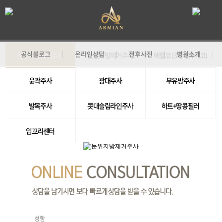
공식블로그
온라인상담
전후사진
병원소개
|
|
|
|
눈위지방제거주사
눈밑지방제거주사
에펠코 (3대세하이코)
기
윤곽주사
광대주사
부유방주사
발목주사
콧대슬림라인주사
하트+땅콩필러
입꼬리센터