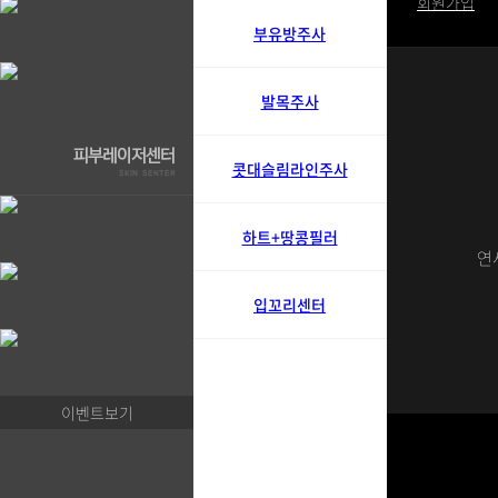
로그인
회원가입
부유방주사
발목주사
콧대슬림라인주사
하트+땅콩필러
연
입꼬리센터
이벤트보기