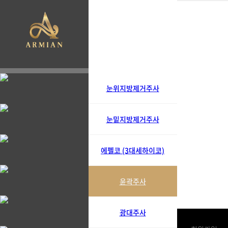
눈위지방제거주사
눈밑지방제거주사
에펠코 (3대세하이코)
윤곽주사
광대주사