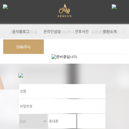
공식블로그
온라인상담
전후사진
병원소개
|
|
|
|
지방이식제거주사
소세지눈주사
윤곽패임복원주사
기
DNA주사